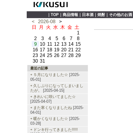
｜
TOP
｜
商品情報
｜
日本酒
｜
焼酎
｜
その他のお酒
<
2026-08
>
日
月
火
水
木
金
土
1
2
3
4
5
6
7
8
9
10
11
12
13
14
15
16
17
18
19
20
21
22
23
24
25
26
27
28
29
30
31
最近の記事
５月になりました☆
[2025-
05-01]
久しぶりになってしまいまし
たが。
[2025-04-15]
きれいに咲いてました☆
[2025-04-07]
また寒くなりましたね
[2025-
04-01]
暖かくなりました☆
[2025-
03-28]
ドンキ行ってきました!!!!!