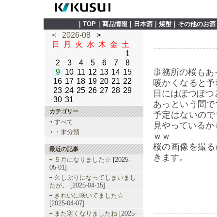
｜
TOP
｜
商品情報
｜
日本酒
｜
焼酎
｜
その他のお酒
<
2026-08
>
日
月
火
水
木
金
土
1
2
3
4
5
6
7
8
事務所の桜もあ
9
10
11
12
13
14
15
16
17
18
19
20
21
22
暖かくなると予
23
24
25
26
27
28
29
日にはぽつぽつ
30
31
あっという間で
カテゴリー
予定はないので
すべて
見やっているか
・未分類
ｗｗ
桜の画像を撮る
最近の記事
きます。
５月になりました☆
[2025-
05-01]
久しぶりになってしまいまし
たが。
[2025-04-15]
きれいに咲いてました☆
[2025-04-07]
また寒くなりましたね
[2025-