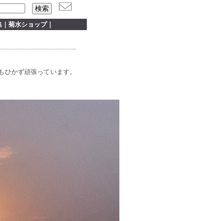
集
｜
菊水ショップ
｜
もひかず頑張っています。