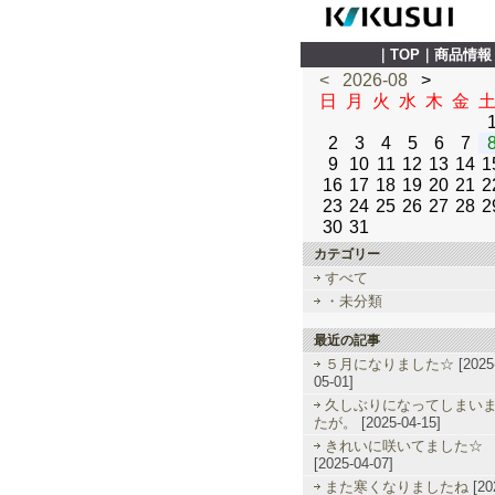
｜
TOP
｜
商品情報
<
2026-08
>
日
月
火
水
木
金
2
3
4
5
6
7
9
10
11
12
13
14
1
16
17
18
19
20
21
2
23
24
25
26
27
28
2
30
31
カテゴリー
すべて
・未分類
最近の記事
５月になりました☆
[2025
05-01]
久しぶりになってしまい
たが。
[2025-04-15]
きれいに咲いてました☆
[2025-04-07]
また寒くなりましたね
[20