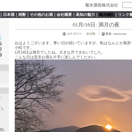
菊水酒造株式会社
｜
日本酒
｜
焼酎
｜
その他のお酒
｜
会社概要
｜
高知の魅力
｜
蔵元雑記
｜
リンク
01月/16日: 満月の夜
土
1
カテゴリー:
・未分類
著者:
matsuoka
8
おはようございます。寒い日が続いていますが、私はなんとか風邪
5
小松です。
2
1月14日は満月でしたね。大きな月できれいでした。
9
こんな日は是非お酒を片手に楽しんでください。
-
まし
25-