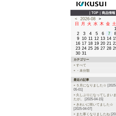
｜
TOP
｜
商品情報
<
2026-08
>
日
月
火
水
木
金
2
3
4
5
6
7
9
10
11
12
13
14
1
16
17
18
19
20
21
2
23
24
25
26
27
28
2
30
31
カテゴリー
すべて
・未分類
最近の記事
５月になりました☆
[2025
05-01]
久しぶりになってしまい
たが。
[2025-04-15]
きれいに咲いてました☆
[2025-04-07]
また寒くなりましたね
[20