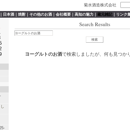
菊水酒造株式会社
｜
日本酒
｜
焼酎
｜
その他のお酒
｜
会社概要
｜
高知の魅力
｜
蔵元雑記
｜
リンク
Search Results
土
1
8
5
2
9
ヨーグルトのお酒
で検索しましたが、何も見つか
-
まし
25-