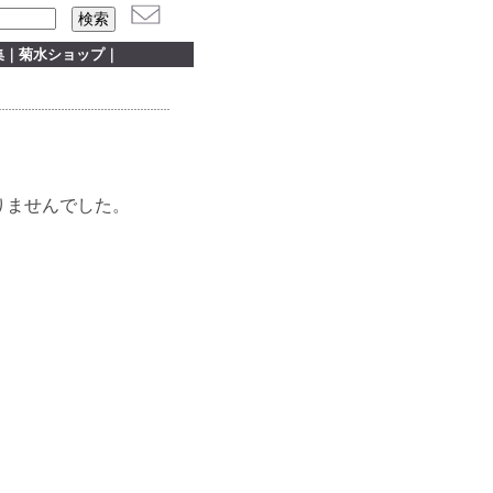
集
｜
菊水ショップ
｜
りませんでした。