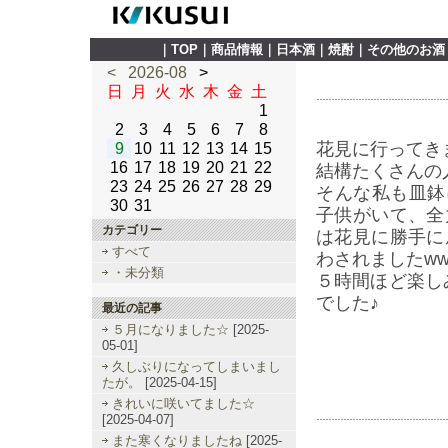
｜
TOP
｜
商品情報
｜
日本酒
｜
焼酎
｜
その他のお酒
<
2026-08
>
日
月
火
水
木
金
土
1
2
3
4
5
6
7
8
花見に行ってき
9
10
11
12
13
14
15
16
17
18
19
20
21
22
結構たくさんの
23
24
25
26
27
28
29
そんな私も皿鉢
30
31
子供がいて、全
カテゴリー
は花見に勝手に
すべて
わされましたww
・未分類
５時間ほど楽し
でした♪
最近の記事
５月になりました☆
[2025-
05-01]
久しぶりになってしまいまし
たが。
[2025-04-15]
きれいに咲いてました☆
[2025-04-07]
また寒くなりましたね
[2025-