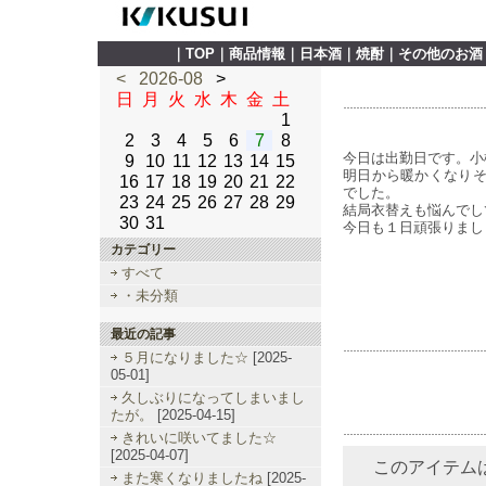
｜
TOP
｜
商品情報
｜
日本酒
｜
焼酎
｜
その他のお酒
<
2026-08
>
日
月
火
水
木
金
土
1
2
3
4
5
6
7
8
今日は出勤日です。小
9
10
11
12
13
14
15
明日から暖かくなりそ
16
17
18
19
20
21
22
でした。
23
24
25
26
27
28
29
結局衣替えも悩んでし
30
31
今日も１日頑張りまし
カテゴリー
すべて
・未分類
最近の記事
５月になりました☆
[2025-
05-01]
久しぶりになってしまいまし
たが。
[2025-04-15]
きれいに咲いてました☆
[2025-04-07]
このアイテム
また寒くなりましたね
[2025-