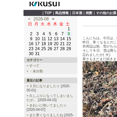
｜
TOP
｜
商品情報
｜
日本酒
｜
焼酎
｜
その他のお酒
<
2026-08
>
日
月
火
水
木
金
土
1
2
3
4
5
6
7
8
こんにちは。今日は、
9
10
11
12
13
14
15
昨日、寒くなるとのこ
16
17
18
19
20
21
22
所周辺は朝、雪がちら
23
24
25
26
27
28
29
そして今日、雪は降ら
30
31
忘れましたが( ;∀;)
寒さもまだまだ続きま
カテゴリー
すべて
・未分類
最近の記事
５月になりました☆
[2025-
05-01]
久しぶりになってしまいまし
たが。
[2025-04-15]
きれいに咲いてました☆
[2025-04-07]
また寒くなりましたね
[2025-