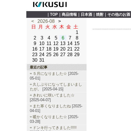
｜
TOP
｜
商品情報
｜
日本酒
｜
焼酎
｜
その他のお酒
<
2026-08
>
日
月
火
水
木
金
土
1
2
3
4
5
6
7
8
9
10
11
12
13
14
15
16
17
18
19
20
21
22
23
24
25
26
27
28
29
30
31
最近の記事
５月になりました☆
[2025-
05-01]
久しぶりになってしまいまし
たが。
[2025-04-15]
きれいに咲いてました☆
[2025-04-07]
また寒くなりましたね
[2025-
04-01]
暖かくなりました☆
[2025-
03-28]
ドンキ行ってきました!!!!!