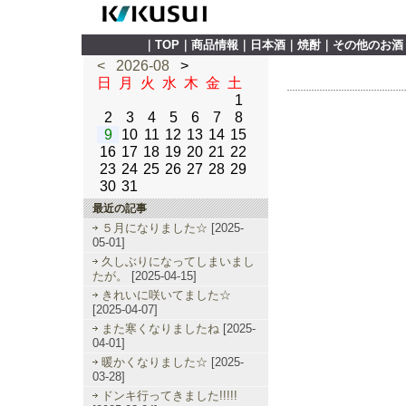
｜
TOP
｜
商品情報
｜
日本酒
｜
焼酎
｜
その他のお酒
<
2026-08
>
日
月
火
水
木
金
土
1
2
3
4
5
6
7
8
9
10
11
12
13
14
15
16
17
18
19
20
21
22
23
24
25
26
27
28
29
30
31
最近の記事
５月になりました☆
[2025-
05-01]
久しぶりになってしまいまし
たが。
[2025-04-15]
きれいに咲いてました☆
[2025-04-07]
また寒くなりましたね
[2025-
04-01]
暖かくなりました☆
[2025-
03-28]
ドンキ行ってきました!!!!!