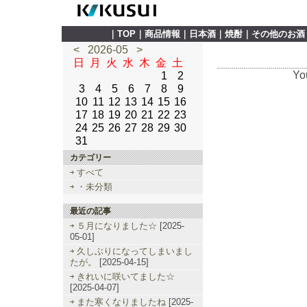
｜
TOP
｜
商品情報
｜
日本酒
｜
焼酎
｜
その他のお酒
<
2026-05
>
日
月
火
水
木
金
土
Yo
1
2
3
4
5
6
7
8
9
10
11
12
13
14
15
16
17
18
19
20
21
22
23
24
25
26
27
28
29
30
31
カテゴリー
すべて
・未分類
最近の記事
５月になりました☆
[2025-
05-01]
久しぶりになってしまいまし
たが。
[2025-04-15]
きれいに咲いてました☆
[2025-04-07]
また寒くなりましたね
[2025-